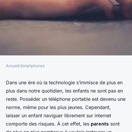
Accueil
›
Smartphones
SMARTPHONES
Quelles étapes pour
Dans une ère où la technologie s’immisce de plus en
plus dans notre quotidien, les enfants ne sont pas en
configurer un contrôle
reste. Posséder un téléphone portable est devenu une
parental efficace sur un
norme, même pour les plus jeunes. Cependant,
smartphone Samsung pour les
laisser un enfant naviguer librement sur internet
enfants?
comporte des risques. À cet effet, les
parents
sont