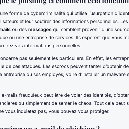
que le phishing et comment cela fonction
une forme de cybercriminalité qui utilise l’usurpation d’iden
ilisateurs et leur soutirer des informations personnelles. Le
mails
ou des
messages
qui semblent provenir d’une source
e ou une entreprise de services. Ils espèrent que vous m
urnirez vos informations personnelles.
oncerne pas seulement les particuliers. En effet, les entrepr
le de ces attaques. Les escrocs peuvent tenter d’obtenir de
e entreprise ou ses employés, voire d’installer un malware 
s e-mails frauduleux peut être de voler des identités, d’obte
nancières ou simplement de semer le chaos. Tout cela peut 
 ne vous inquiétez pas, vous pouvez vous protéger.
pérer un e-mail de phishing ?