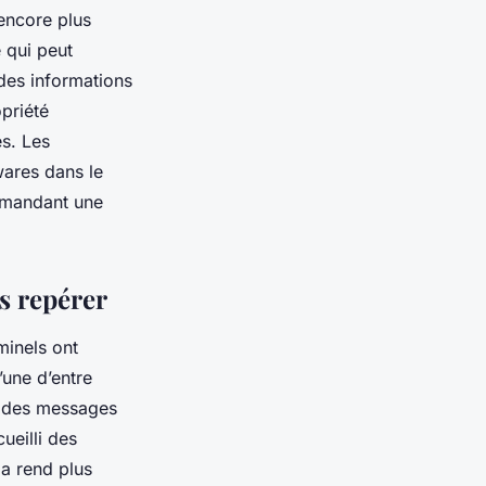
encore plus
 qui peut
 des informations
opriété
es. Les
ares dans le
demandant une
s repérer
minels ont
’une d’entre
se des messages
ueilli des
la rend plus