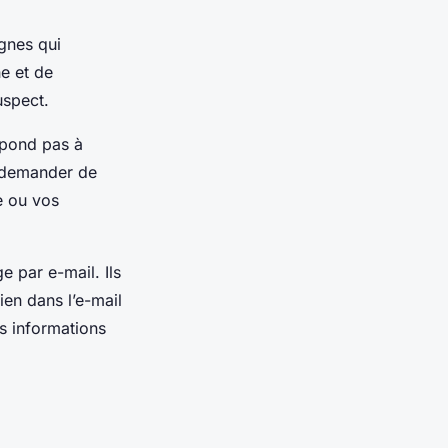
ignes qui
e et de
uspect.
spond pas à
us demander de
e ou vos
 par e-mail. Ils
ien dans l’e-mail
s informations