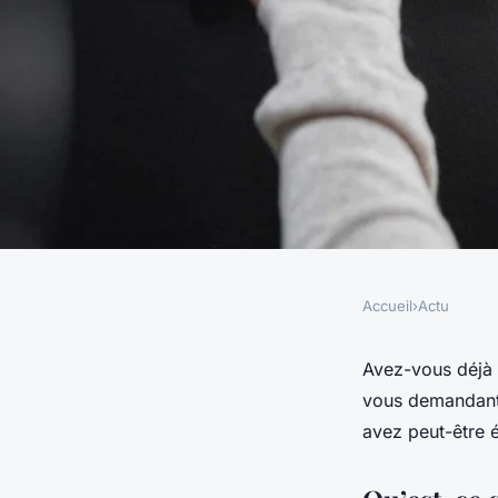
Accueil
›
Actu
ACTU
Comment reconnaître
Avez-vous déjà 
vous demandant 
mails de phishing ?
avez peut-être é