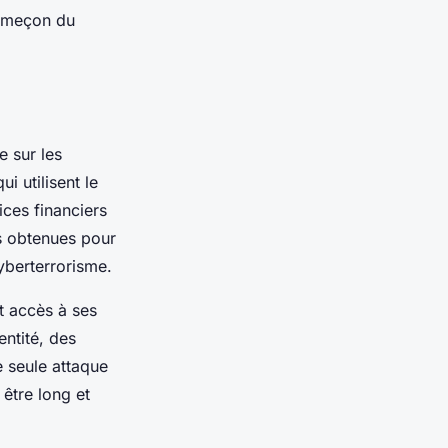
hameçon du
e sur les
i utilisent le
ces financiers
ns obtenues pour
yberterrorisme.
t accès à ses
entité, des
e seule attaque
être long et