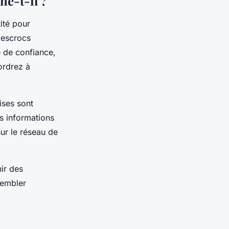
ne-t-il ?
tité pour
s escrocs
 de confiance,
ordrez à
ises sont
s informations
sur le réseau de
nir des
sembler