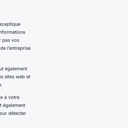
 sceptique
informations
z pas vos
de l’entreprise
eut également
es sites web et
e.
le à votre
st également
our détecter