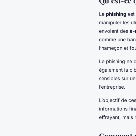
Qu’est-ce 
Raphaël
•
30 décembre 2023
•
6 min de lecture
Le
phishing
est 
manipuler les ut
envoient des
e-
comme une banqu
l’hameçon et fo
Le phishing ne c
également la cib
sensibles sur un
l’entreprise.
L’objectif de ce
informations fi
effrayant, mais
Comment re