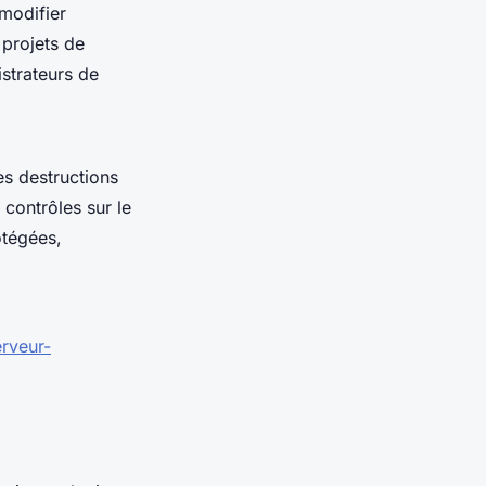
modifier
projets de
istrateurs de
es destructions
 contrôles sur le
otégées,
rveur-