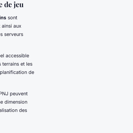
e de jeu
ins
sont
 ainsi aux
es serveurs
éel accessible
 terrains et les
planification de
 PNJ peuvent
une dimension
alisation des