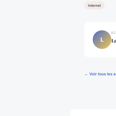
Internet
EC
L
L
← Voir tous les a