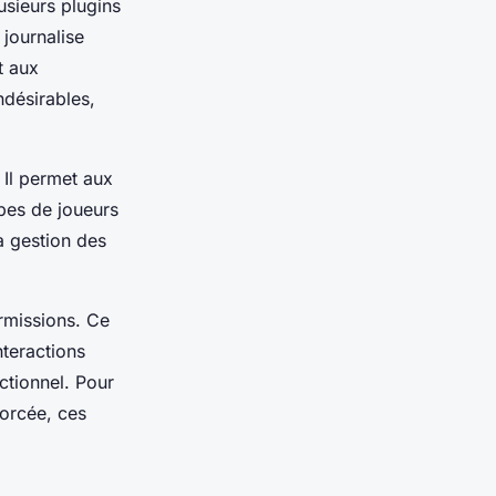
usieurs plugins
journalise
t aux
ndésirables,
 Il permet aux
upes de joueurs
a gestion des
rmissions. Ce
nteractions
ctionnel. Pour
forcée, ces