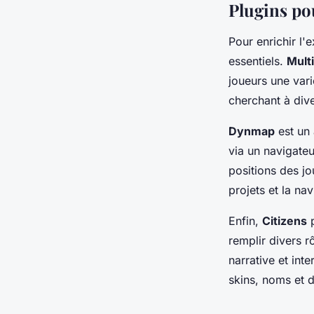
Plugins pou
Pour enrichir l'
essentiels.
Mult
joueurs une vari
cherchant à dive
Dynmap
est un 
via un navigateu
positions des jo
projets et la na
Enfin,
Citizens
p
remplir divers r
narrative et int
skins, noms et d