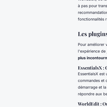
Laurent
•
13 août 2024
•
3 min de lecture
à pas pour tran
recommandations
fonctionnalités 
Les plugin
Pour améliorer v
l'expérience de 
plus incontour
EssentialsX :
EssentialsX est 
commandes et de 
démarrage et la
répondre aux be
WorldEdit : Ou