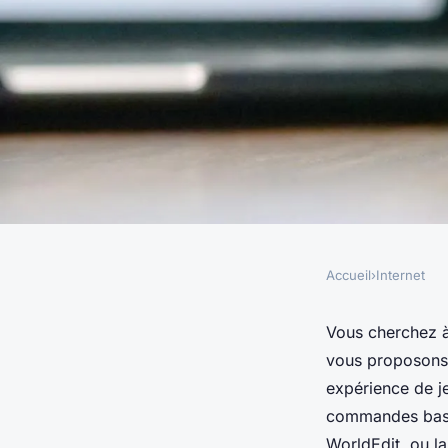
Accueil
›
Internet
INTERNET
Les incontournables
Vous cherchez à
vous proposons u
minecraft pour votr
expérience de j
commandes basiq
WorldEdit, ou l