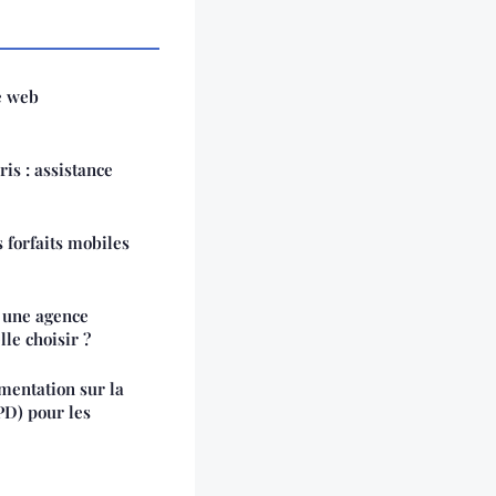
e web
is : assistance
 forfaits mobiles
c une agence
lle choisir ?
mentation sur la
PD) pour les