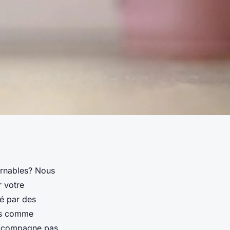
urnables? Nous
r votre
sé par des
nts comme
 accompagne pas