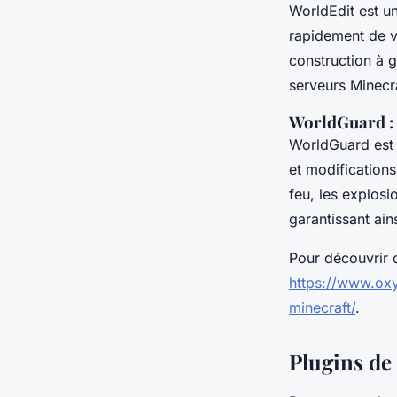
WorldEdit est u
rapidement de v
construction à g
serveurs Minecra
WorldGuard : 
WorldGuard est 
et modifications
feu, les explos
garantissant ai
Pour découvrir 
https://www.oxy
minecraft/
.
Plugins de 